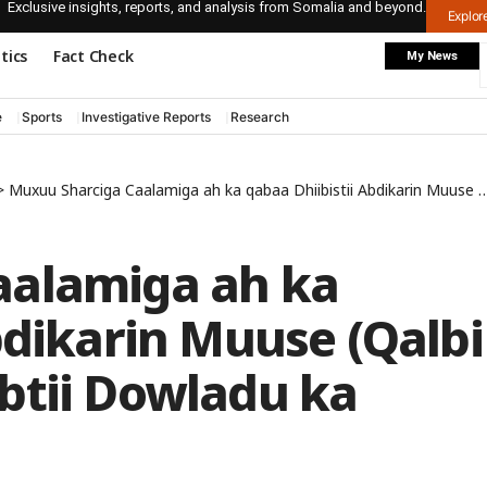
Exclusive insights, reports, and analysis from Somalia and beyond.
Explo
itics
Fact Check
My News
e
Sports
Investigative Reports
Research
>
Muxuu Sharciga Caalamiga ah ka qabaa Dhiibistii Abdikarin Muuse (Qalbi Dhagax) iyo Jawaabtii Dowladu ka bixisay
aalamiga ah ka
bdikarin Muuse (Qalbi
btii Dowladu ka