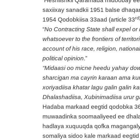
Heshiishkii Qaramada midoobay ee
saxiixay sanadkii 1951 balse dhaqa
rd
1954 Qodobkiisa 33aad (article 33
“
No Contracting State shall expel or 
whatsoever to the frontiers of territ
account of his race, religion, nationa
political opinion
.”
“Midaasi oo micne heedu yahay dow
sharcigan ma cayrin karaan ama kuma
xoriyadiisa khatar lagu galin galin 
Dhalashadiisa, Xubinimadiisa urur g
Hadaba markaad eegtid qodobka 36
muwaadinka soomaaliyeed ee dhalad
hadlaya xuquuqda qofka magangaly
somaliya sidoo kale markaad eegti