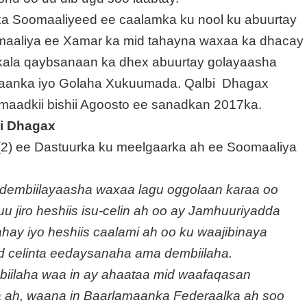
ka Soomaaliyeed ee caalamka ku nool ku abuurtay
aaliya ee Xamar ka mid tahayna waxaa ka dhacay
kala qaybsanaan ka dhex abuurtay golayaasha
maanka iyo Golaha Xukuumada. Qalbi Dhagax
maadkii bishii Agoosto ee sanadkan 2017ka.
bi Dhagax
 (2) ee Dastuurka ku meelgaarka ah ee Soomaaliya
o dembiilayaasha waxaa lagu oggolaan karaa oo
 uu jiro heshiis isu-celin ah oo ay Jamhuuriyadda
hay iyo heshiis caalami ah oo ku waajibinaya
 celinta eedaysanaha ama dembiilaha.
biilaha waa in ay ahaataa mid waafaqasan
 ah, waana in Baarlamaanka Federaalka ah soo