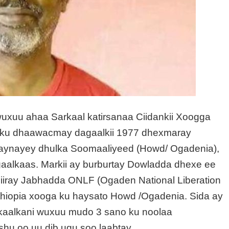
uxuu ahaa Sarkaal katirsanaa Ciidankii Xoogga
 ku dhaawacmay dagaalkii 1977 dhexmaray
oraynayey dhulka Soomaaliyeed (Howd/ Ogadenia),
agaalkaas. Markii ay burburtay Dowladda dhexe ee
iiray Jabhadda ONLF (Ogaden National Liberation
 Ethiopia xooga ku haysato Howd /Ogadenia. Sida ay
aalkani wuxuu mudo 3 sano ku noolaa
u oo uu dib ugu soo laabtay.