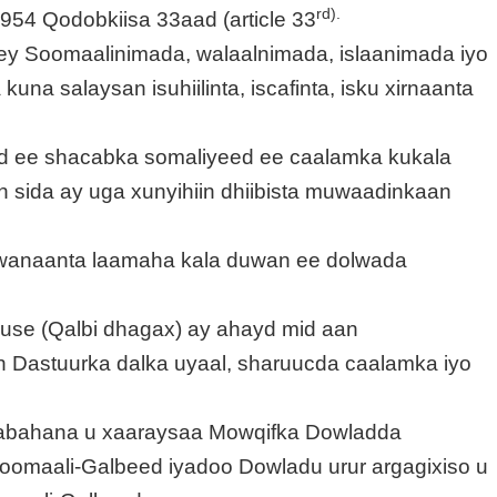
rd).
954 Qodobkiisa 33aad (article 33
y Soomaalinimada, walaalnimada, islaanimada iyo
a salaysan isuhiilinta, iscafinta, isku xirnaanta
d ee shacabka somaliyeed ee caalamka kukala
an sida ay uga xunyihiin dhiibista muwaadinkaan
uwanaanta laamaha kala duwan ee dolwada
 Muse (Qalbi dhagax) ay ahayd mid aan
 Dastuurka dalka uyaal, sharuucda caalamka iyo
habahana u xaaraysaa Mowqifka Dowladda
omaali-Galbeed iyadoo Dowladu urur argagixiso u