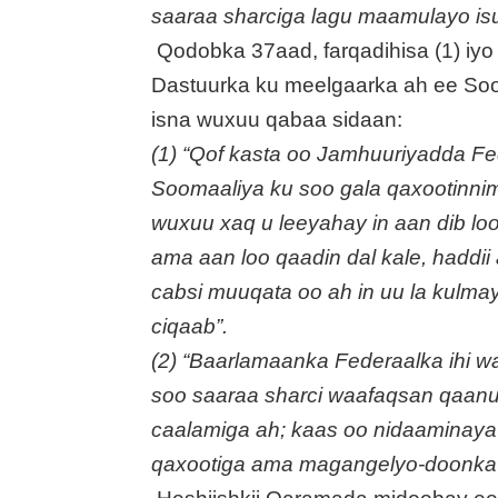
saaraa sharciga lagu maamulayo isu
Qodobka 37aad, farqadihisa (1) iyo 
Dastuurka ku meelgaarka ah ee So
isna wuxuu qabaa sidaan:
(1) “Qof kasta oo Jamhuuriyadda F
Soomaaliya ku soo gala qaxootinni
wuxuu xaq u leeyahay in aan dib loo
ama aan loo qaadin dal kale, haddii a
cabsi muuqata oo ah in uu la kulma
ciqaab”.
(2) “Baarlamaanka Federaalka ihi w
soo saaraa sharci waafaqsan qaan
caalamiga ah; kaas oo nidaaminaya
qaxootiga ama magangelyo-doonka