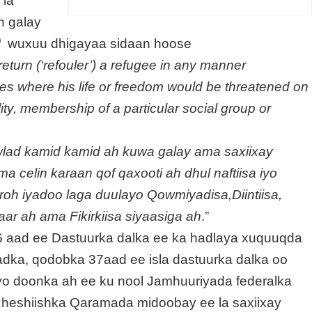
 la
n galay
)
wuxuu dhigayaa sidaan hoose
return (‘refouler’) a refugee in any manner
ories where his life or freedom would be threatened on
lity, membership of a particular social group or
lad kamid kamid ah kuwa galay ama saxiixay
 celin karaan qof qaxooti ah dhul naftiisa iyo
karoh iyadoo laga duulayo Qowmiyadisa,Diintiisa,
aar ah ama Fikirkiisa siyaasiga ah
.”
 aad ee Dastuurka dalka ee ka hadlaya xuquuqda
ka, qodobka 37aad ee isla dastuurka dalka oo
o doonka ah ee ku nool Jamhuuriyada federalka
d heshiishka Qaramada midoobay ee la saxiixay