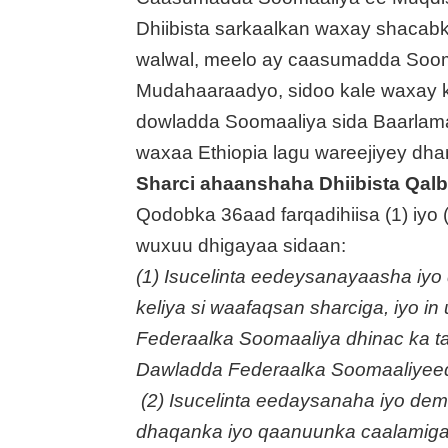
Dhiibista sarkaalkan waxay shacab
walwal, meelo ay caasumadda Soom
Mudahaaraadyo, sidoo kale waxay 
dowladda Soomaaliya sida Baarla
waxaa Ethiopia lagu wareejiyey dha
Sharci ahaanshaha Dhiibista Qal
Qodobka 36aad farqadihiisa (1) iyo
wuxuu dhigayaa sidaan:
(1) Isucelinta eedeysanayaasha iy
keliya si waafaqsan sharciga, iyo in
Federaalka Soomaaliya dhinac ka ta
Dawladda Federaalka Soomaaliyeed
(2) Isucelinta eedaysanaha iyo dem
dhaqanka iyo qaanuunka caalamiga