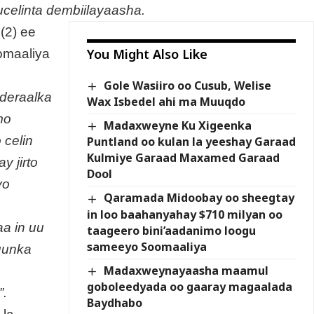
celinta dembiilayaasha.
(2) ee
You Might Also Like
omaaliya
Gole Wasiiro oo Cusub, Welise
ederaalka
Wax Isbedel ahi ma Muuqdo
mo
Madaxweyne Ku Xigeenka
 celin
Puntland oo kulan la yeeshay Garaad
Kulmiye Garaad Maxamed Garaad
y jirto
Dool
yo
Qaramada Midoobay oo sheegtay
in loo baahanyahay $710 milyan oo
aa in uu
taageero bini’aadanimo loogu
sameeyo Soomaaliya
uunka
Madaxweynayaasha maamul
goboleedyada oo gaaray magaalada
”.
Baydhabo