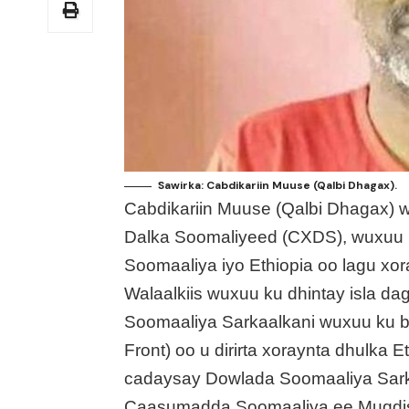
Sawirka: Cabdikariin Muuse (Qalbi Dhagax).
Cabdikariin Muuse (Qalbi Dhagax) w
Dalka Soomaliyeed (CXDS), wuxuu
Soomaaliya iyo Ethiopia oo lagu x
Walaalkiis wuxuu ku dhintay isla d
Soomaaliya Sarkaalkani wuxuu ku b
Front) oo u dirirta xoraynta dhulka
cadaysay Dowlada Soomaaliya Sark
Caasumadda Soomaaliya ee Muqdish