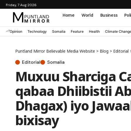
Friday, 7 Aug 2026
Home
World
Business
Pol
Opinion
Technology
Somalia
Feature
Health
Climate Chang
Puntland Mirror Believable Media Website
>
Blog
>
Editorial
Editorial
Somalia
Muxuu Sharciga C
qabaa Dhiibistii A
Dhagax) iyo Jawaa
bixisay