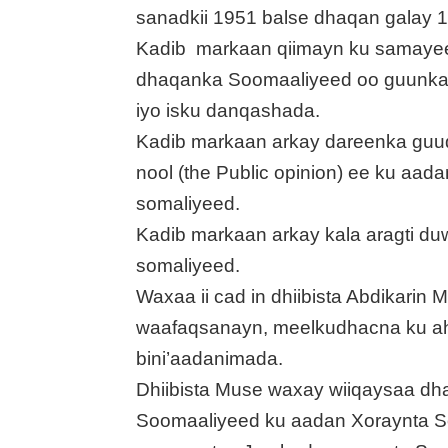
sanadkii 1951 balse dhaqan galay 1
Kadib markaan qiimayn ku samayee
dhaqanka Soomaaliyeed oo guunka kun
iyo isku danqashada.
Kadib markaan arkay dareenka guu
nool (the Public opinion) ee ku aad
somaliyeed.
Kadib markaan arkay kala aragti d
somaliyeed.
Waxaa ii cad in dhiibista Abdikarin
waafaqsanayn, meelkudhacna ku ah
bini’aadanimada.
Dhiibista Muse waxay wiiqaysaa d
Soomaaliyeed ku aadan Xoraynta So