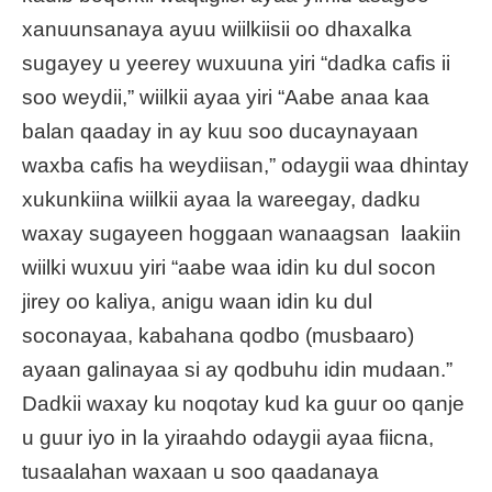
xanuunsanaya ayuu wiilkiisii oo dhaxalka
sugayey u yeerey wuxuuna yiri “dadka cafis ii
soo weydii,” wiilkii ayaa yiri “Aabe anaa kaa
balan qaaday in ay kuu soo ducaynayaan
waxba cafis ha weydiisan,” odaygii waa dhintay
xukunkiina wiilkii ayaa la wareegay, dadku
waxay sugayeen hoggaan wanaagsan laakiin
wiilki wuxuu yiri “aabe waa idin ku dul socon
jirey oo kaliya, anigu waan idin ku dul
soconayaa, kabahana qodbo (musbaaro)
ayaan galinayaa si ay qodbuhu idin mudaan.”
Dadkii waxay ku noqotay kud ka guur oo qanje
u guur iyo in la yiraahdo odaygii ayaa fiicna,
tusaalahan waxaan u soo qaadanaya