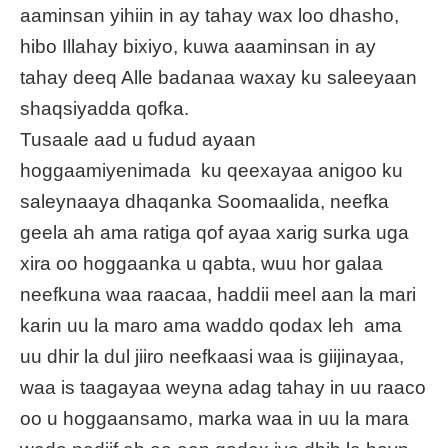
aaminsan yihiin in ay tahay wax loo dhasho,
hibo Illahay bixiyo, kuwa aaaminsan in ay
tahay deeq Alle badanaa waxay ku saleeyaan
shaqsiyadda qofka.
Tusaale aad u fudud ayaan
hoggaamiyenimada ku qeexayaa anigoo ku
saleynaaya dhaqanka Soomaalida, neefka
geela ah ama ratiga qof ayaa xarig surka uga
xira oo hoggaanka u qabta, wuu hor galaa
neefkuna waa raacaa, haddii meel aan la mari
karin uu la maro ama waddo qodax leh ama
uu dhir la dul jiiro neefkaasi waa is giijinayaa,
waa is taagayaa weyna adag tahay in uu raaco
oo u hoggaansamo, marka waa in uu la mara