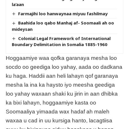
la’aan
Farmajihi loo hanwaynaa miyuu fashilmay
Baahida loo qabo Manhaj af- Soomaali ah oo
mideysan
Colonial Legal Framework of International
Boundary Delimitation in Somalia 1885-1960
Hoggaamiye waa qofka garanaya mesha loo
socdo oo geediga loo yahay, aada oo dadkana
ku haga. Haddii aan heli lahayn qof garanaya
mesha la ina ka haysto iyo meesha geediga
loo yahay waxaan shaki ku jirin in aan dhibka
ka bixi lahayn, hoggaamiye kasta oo
Soomaaliya yimaada wax hadaf ah maleh
waxaa u cad in uu kursiga hanto, lacagtiisa