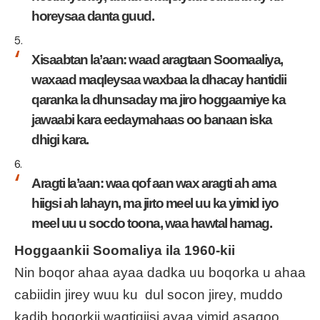
horeysaa danta guud.
Xisaabtan la’aan: waad aragtaan Soomaaliya,
waxaad maqleysaa waxbaa la dhacay hantidii
qaranka la dhunsaday ma jiro hoggaamiye ka
jawaabi kara eedaymahaas oo banaan iska
dhigi kara.
Aragti la’aan: waa qof aan wax aragti ah ama
hiigsi ah lahayn, ma jirto meel uu ka yimid iyo
meel uu u socdo toona, waa hawtal hamag.
Hoggaankii Soomaliya ila 1960-kii
Nin boqor ahaa ayaa dadka uu boqorka u ahaa
cabiidin jirey wuu ku dul socon jirey, muddo
kadib boqorkii waqtigiisi ayaa yimid asagoo