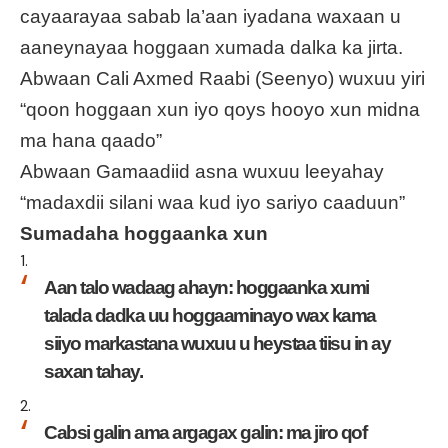
cayaarayaa sabab la’aan iyadana waxaan u
aaneynayaa hoggaan xumada dalka ka jirta.
Abwaan Cali Axmed Raabi (Seenyo) wuxuu yiri
“qoon hoggaan xun iyo qoys hooyo xun midna
ma hana qaado”
Abwaan Gamaadiid asna wuxuu leeyahay
“madaxdii silani waa kud iyo sariyo caaduun”
Sumadaha hoggaanka xun
Aan talo wadaag ahayn: hoggaanka xumi
talada dadka uu hoggaaminayo wax kama
siiyo markastana wuxuu u heystaa tiisu in ay
saxan tahay.
Cabsi galin ama argagax galin: ma jiro qof