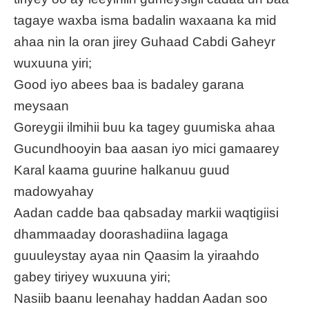
tagaye waxba isma badalin waxaana ka mid
ahaa nin la oran jirey Guhaad Cabdi Gaheyr
wuxuuna yiri;
Good iyo abees baa is badaley garana
meysaan
Goreygii ilmihii buu ka tagey guumiska ahaa
Gucundhooyin baa aasan iyo mici gamaarey
Karal kaama guurine halkanuu guud
madowyahay
Aadan cadde baa qabsaday markii waqtigiisi
dhammaaday doorashadiina lagaga
guuuleystay ayaa nin Qaasim la yiraahdo
gabey tiriyey wuxuuna yiri;
Nasiib baanu leenahay haddan Aadan soo