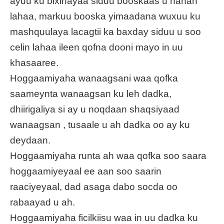
ayuu ku bixinayaa siduu booskaas u hanan
lahaa, markuu booska yimaadana wuxuu ku
mashquulaya lacagtii ka baxday siduu u soo
celin lahaa ileen qofna dooni mayo in uu
khasaaree.
Hoggaamiyaha wanaagsani waa qofka
saameynta wanaagsan ku leh dadka,
dhiirigaliya si ay u noqdaan shaqsiyaad
wanaagsan , tusaale u ah dadka oo ay ku
deydaan.
Hoggaamiyaha runta ah waa qofka soo saara
hoggaamiyeyaal ee aan soo saarin
raaciyeyaal, dad asaga dabo socda oo
rabaayad u ah.
Hoggaamiyaha ficilkiisu waa in uu dadka ku