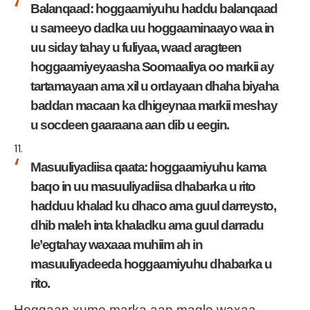
Balanqaad: hoggaamiyuhu haddu balanqaad
u sameeyo dadka uu hoggaaminaayo waa in
uu siday tahay u fuliyaa, waad aragteen
hoggaamiyeyaasha Soomaaliya oo markii ay
tartamayaan ama xil u ordayaan dhaha biyaha
baddan macaan ka dhigeynaa markii meshay
u socdeen gaaraana aan dib u eegin.
Masuuliyadiisa qaata: hoggaamiyuhu kama
baqo in uu masuuliyadiisa dhabarka u rito
hadduu khalad ku dhaco ama guul darreysto,
dhib maleh inta khaladku ama guul darradu
le’egtahay waxaaa muhiim ah in
masuuliyadeeda hoggaamiyuhu dhabarka u
rito.
Hoggaan xumo marka aan maqlo waxaa