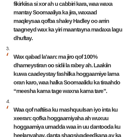
fikirkiisa si xor ah u cabbiri kara, waa waxa
mantay Soomaaliya ka jira, waxaad
maqleysaa qofba shaley Hadley oo arrin
taagneyd wax ka yiri maantayna madaxa lagu
dhuftay.
Wax qabad la’aan: ma jiro qof 100%
dhameystiran oo sidii la rabey ah. Laakiin
kuwa caadeystay fashilka hoggaamiye lama
oran karo, waa halka Soomaalidu ka tiraahdo
“meesha kama tage waxna kama tare”.
Waa qof naftiisa ku mashquulsan iyo inta ku
xeeran: qofka hoggaamiyaha ah wuxuu
hoggaamiya umadda waa in uu dantooda ku
heelanyahay, danta shaqsiyadeedkana ay ka