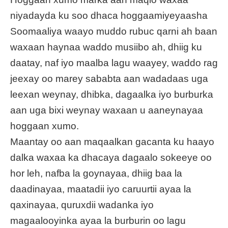
niyadayda ku soo dhaca hoggaamiyeyaasha
Soomaaliya waayo muddo rubuc qarni ah baan
waxaan haynaa waddo musiibo ah, dhiig ku
daatay, naf iyo maalba lagu waayey, waddo rag
jeexay oo marey sababta aan wadadaas uga
leexan weynay, dhibka, dagaalka iyo burburka
aan uga bixi weynay waxaan u aaneynayaa
hoggaan xumo.
Maantay oo aan maqaalkan gacanta ku haayo
dalka waxaa ka dhacaya dagaalo sokeeye oo
hor leh, nafba la goynayaa, dhiig baa la
daadinayaa, maatadii iyo caruurtii ayaa la
qaxinayaa, quruxdii wadanka iyo
magaalooyinka ayaa la burburin oo lagu