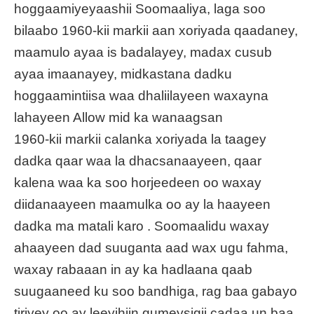
hoggaamiyeyaashii Soomaaliya, laga soo
bilaabo 1960-kii markii aan xoriyada qaadaney,
maamulo ayaa is badalayey, madax cusub
ayaa imaanayey, midkastana dadku
hoggaamintiisa waa dhaliilayeen waxayna
lahayeen Allow mid ka wanaagsan
1960-kii markii calanka xoriyada la taagey
dadka qaar waa la dhacsanaayeen, qaar
kalena waa ka soo horjeedeen oo waxay
diidanaayeen maamulka oo ay la haayeen
dadka ma matali karo . Soomaalidu waxay
ahaayeen dad suuganta aad wax ugu fahma,
waxay rabaaan in ay ka hadlaana qaab
suugaaneed ku soo bandhiga, rag baa gabayo
tiriyey oo ay leeyihiin gumeysigii cadaa un baa