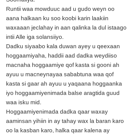
Runtii waa mowduuc aad u gudo weyn oo
aana halkaan ku soo koobi karin laakiin
waxaaan jeclahay in aan qalinka la dul istaago
intii Alle iga solansiiyo.
Dadku siyaabo kala duwan ayey u qeexaan
hoggaamiyaha, haddii aad dadka weydiiso
macnaha hoggaamiye qof kasta si gooni ah
ayuu u macneynayaa sababtuna waa qof
kasta si gaar ah ayuu u yaqaana hoggaanka
iyo hoggaamiyenimada balse aragtida guud
waa isku mid.
Hoggaamiyenimada dadka qaar waxay
aaminsan yihiin in ay tahay wax la baran karo
oo la kasban karo, halka qaar kalena ay