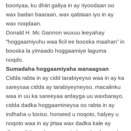
booriyaa, ku dhiiri galiya in ay riyoodaan oo
wax badan baaraan, wax qabtaan iyo in ay
wax noqdaan.
Donald H. Mc Gannon wuxuu leeyahay
“hoggaamiyuhu waa ficil ee booska maahan” in
booska la yimaado hoggaamiye laguma
noqdo.
Sumadaha hoggaamiyaha wanaagsan
Cidda rabta in ay cidd tarabiyeyso waa in ay ka
sareysaa cidda ay tarabiyeyneyso, macalinku
waa in uu ka sareeyaa ardayga uu waxbarayo,
cidda dadka hoggaamineysa oo rabta in ay
indhaha u bixiso, horseed u noqoto, halyey u
noqoto waa in ay jirtaa wax dadka kale ay