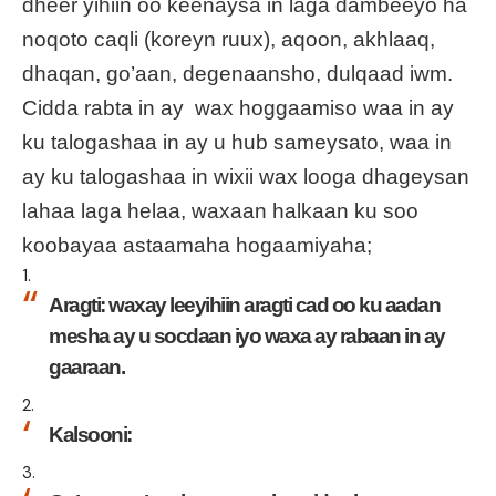
dheer yihiin oo keenaysa in laga dambeeyo ha
noqoto caqli (koreyn ruux), aqoon, akhlaaq,
dhaqan, go’aan, degenaansho, dulqaad iwm.
Cidda rabta in ay wax hoggaamiso waa in ay
ku talogashaa in ay u hub sameysato, waa in
ay ku talogashaa in wixii wax looga dhageysan
lahaa laga helaa, waxaan halkaan ku soo
koobayaa astaamaha hogaamiyaha;
Aragti: waxay leeyihiin aragti cad oo ku aadan
mesha ay u socdaan iyo waxa ay rabaan in ay
gaaraan.
Kalsooni: