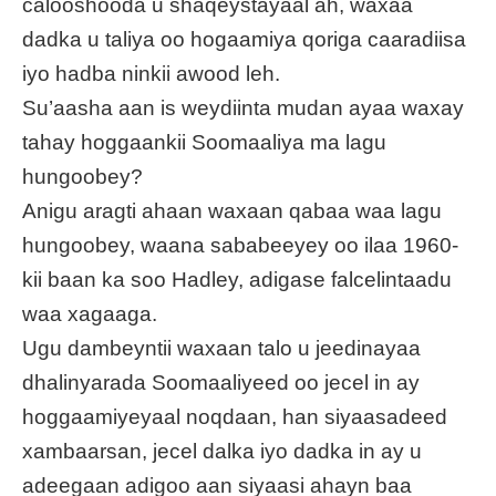
calooshooda u shaqeystayaal ah, waxaa
dadka u taliya oo hogaamiya qoriga caaradiisa
iyo hadba ninkii awood leh.
Su’aasha aan is weydiinta mudan ayaa waxay
tahay hoggaankii Soomaaliya ma lagu
hungoobey?
Anigu aragti ahaan waxaan qabaa waa lagu
hungoobey, waana sababeeyey oo ilaa 1960-
kii baan ka soo Hadley, adigase falcelintaadu
waa xagaaga.
Ugu dambeyntii waxaan talo u jeedinayaa
dhalinyarada Soomaaliyeed oo jecel in ay
hoggaamiyeyaal noqdaan, han siyaasadeed
xambaarsan, jecel dalka iyo dadka in ay u
adeegaan adigoo aan siyaasi ahayn baa