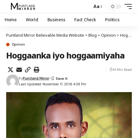
Aa
Home
World
Business
Fact Check
Politics
Puntland Mirror Believable Media Website
>
Blog
>
Opinion
>
Hoggaanka iyo hoggaamiyaha
Opinion
Hoggaanka iyo hoggaamiyaha
14 Min Read
By
Puntland Mirror
Last Updated: November 17, 2016 4:38 Pm