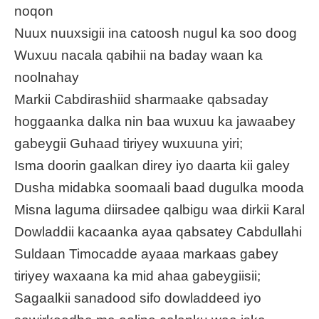
noqon
Nuux nuuxsigii ina catoosh nugul ka soo doog
Wuxuu nacala qabihii na baday waan ka
noolnahay
Markii Cabdirashiid sharmaake qabsaday
hoggaanka dalka nin baa wuxuu ka jawaabey
gabeygii Guhaad tiriyey wuxuuna yiri;
Isma doorin gaalkan direy iyo daarta kii galey
Dusha midabka soomaali baad dugulka mooda
Misna laguma diirsadee qalbigu waa dirkii Karal
Dowladdii kacaanka ayaa qabsatey Cabdullahi
Suldaan Timocadde ayaaa markaas gabey
tiriyey waxaana ka mid ahaa gabeygiisii;
Sagaalkii sanadood sifo dowladdeed iyo