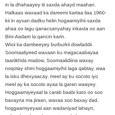
in la dhahaayey tii saxda ahayd maahan.
Halkaas waxaad ka dareemi kartaa ilaa 1960-
kii in aysan dadku helin hogaamiyihii saxda
ahaa oo lagu qanacsanyahay inkasta oo aan
Bini-Aadam la qancin karin.
Wixii ka dambeeyey burburkii dowladdii
Soomaaliyeed waxaan ku magacaabayaa
taariikhda madow, Soomaalidiina waxay
noqotay shini hoggaamiyihii laga qabtay, waa
la isku dhexyaacay, meel ay ku socoto iyo
meel ay ka socoto ayaa la garan waayey.
Hoggaamiyeyaal la carab baabi karo oo soo
baxayna ma jiraan, waxaa soo baxay dad,
hoggaamiyeyaal aan wadaniyad lahayn,