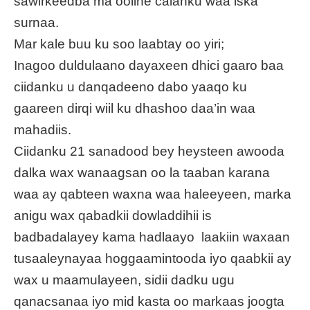
sawirkeedba ma ooline calanku waa iska
surnaa.
Mar kale buu ku soo laabtay oo yiri;
Inagoo duldulaano dayaxeen dhici gaaro baa
ciidanku u danqadeeno dabo yaaqo ku
gaareen dirqi wiil ku dhashoo daa’in waa
mahadiis.
Ciidanku 21 sanadood bey heysteen awooda
dalka wax wanaagsan oo la taaban karana
waa ay qabteen waxna waa haleeyeen, marka
anigu wax qabadkii dowladdihii is
badbadalayey kama hadlaayo laakiin waxaan
tusaaleynayaa hoggaamintooda iyo qaabkii ay
wax u maamulayeen, sidii dadku ugu
qanacsanaa iyo mid kasta oo markaas joogta