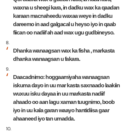
waxna u sheegi kara, in dadku wax ka qaadan
karaan macnaheedu waxaa weye in dadku
dareemo in aad galgacal u heyso iyo in qaab
fiican oo nadiif ah aad wax ugu gudbineyso.
Dhanka wanaagsan wax ka fisha , markasta
dhanka wanaagsan u fakara.
Daacadnimo: hoggaamiyaha wanaagsan
iskuma dayo in uu mar kasta saxnaado laakiin
wuxuu isku dayaa in uu markasta nadiif
ahaado oo aan lagu xaman tuugnimo, boob
iyo in uu kala garan waayo hantidiisa gaar
ahaaneed iyo tan umadda.