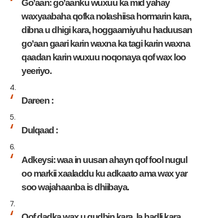
Go’aan: go’aanku wuxuu ka mid yahay
waxyaabaha qofka nolashiisa hormarin kara,
dibna u dhigi kara, hoggaamiyuhu haduusan
go’aan gaari karin waxna ka tagi karin waxna
qaadan karin wuxuu noqonaya qof wax loo
yeeriyo.
Dareen :
Dulqaad :
Adkeysi: waa in uusan ahayn qof fool nugul
oo markii xaaladdu ku adkaato ama wax yar
soo wajahaanba is dhiibaya.
Qof dadka wax u gudbin kara, la hadli kara,