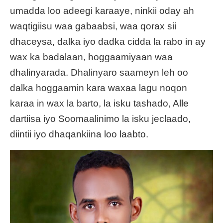
umadda loo adeegi karaaye, ninkii oday ah
waqtigiisu waa gabaabsi, waa qorax sii
dhaceysa, dalka iyo dadka cidda la rabo in ay
wax ka badalaan, hoggaamiyaan waa
dhalinyarada. Dhalinyaro saameyn leh oo
dalka hoggaamin kara waxaa lagu noqon
karaa in wax la barto, la isku tashado, Alle
dartiisa iyo Soomaalinimo la isku jeclaado,
diintii iyo dhaqankiina loo laabto.